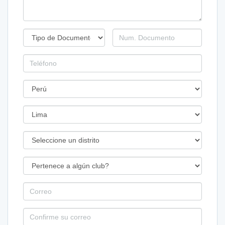
Documento
Tipo
Número
de
de
de
Identidad
Documento
Documento
Teléfono
País
Estado
/
Provincia
Distrito
/
Ciudad
Club
Correo
Repita
su