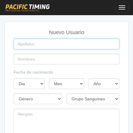
Toggl
Navig
Nuevo Usuario
Apellidos
Nombres
Fecha de nacimiento
Dia
Mes
Año
Género
Género
Grupo
y
Sanguíneo
Grupo
Alergias
Sanguíneo